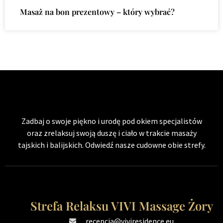
Masaż na bon prezentowy – który wybrać?
Zadbaj o swoje piękno i urodę pod okiem specjalistów
oraz zrelaksuj swoją duszę i ciało w trakcie masaży
tajskich i balijskich. Odwiedź nasze cudowne obie strefy.
Strefa Relaksu VIVI Massage Żory
recepcja@viviresidence.eu