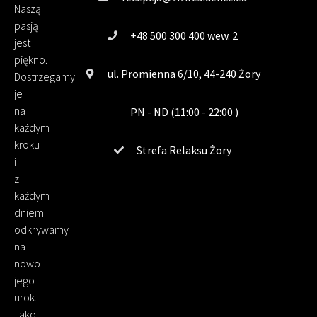
Naszą
pasją
+48 500 300 400 wew. 2
jest
piękno.
ul. Promienna 6/10, 44-240 Żory
Dostrzegamy
je
na
PN - ND (11:00 - 22:00 )
każdym
kroku
Strefa Relaksu Żory
i
z
każdym
dniem
odkrywamy
na
nowo
jego
urok.
Jako