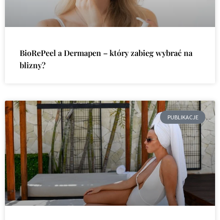
BioRePeel a Dermapen – który zabieg wybrać na
blizny?
PUBLIKACJE