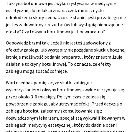
Toksyna botulinowa jest wykorzystywana w medycynie
estetycznej do redukcji zmarszczek mimicznych i
odmłodzenia skóry. Jednak co się stanie, jeśli po zabiegu nie
jesteś zadowolony z rezultatów lub wystąpią niepożądane
efekty? Czy toksyna botulinowa jest odwracalna?
Odpowiedź brzmi tak. Jeżeli nie jesteś zadowolony z
efektów zabiegu lub wystąpiły niepożądane skutki uboczne,
istnieje możliwość podania preparatu, który zneutralizuje
działanie toksyny botulinowej. To oznacza, że efekty
zabiegu mogą zostać cofnięte.
Warto jednak pamiętać, że skutki zabiegu z
wykorzystaniem toksyny botulinowej zwykle utrzymują się
przez około 3-6 miesięcy. Po tym czasie zaleca się
powtórzenie zabiegu, aby utrzymać efekt. Przed decyzją o
zabiegu botoksu zalecamy skonsultowanie się z
doświadczonym lekarzem, specjalistą wykwalifikowanym w
zabiegach medycyny estetycznej, który dokładnie oceni
efekty oraz zapewni bezpieczeństwo i satysfakcję pacjenta.