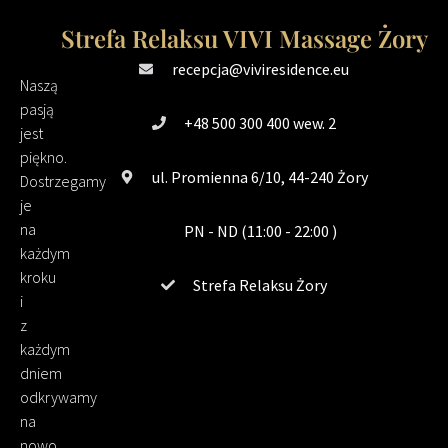
Strefa Relaksu VIVI Massage Żory
recepcja@viviresidence.eu
Naszą
pasją
+48 500 300 400 wew. 2
jest
piękno.
ul. Promienna 6/10, 44-240 Żory
Dostrzegamy
je
na
PN - ND (11:00 - 22:00 )
każdym
kroku
Strefa Relaksu Żory
i
z
każdym
dniem
odkrywamy
na
nowo