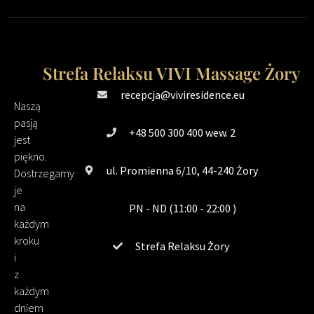
Strefa Relaksu VIVI Massage Żory
recepcja@viviresidence.eu
Naszą
pasją
+48 500 300 400 wew. 2
jest
piękno.
ul. Promienna 6/10, 44-240 Żory
Dostrzegamy
je
na
PN - ND (11:00 - 22:00 )
każdym
kroku
Strefa Relaksu Żory
i
z
każdym
dniem