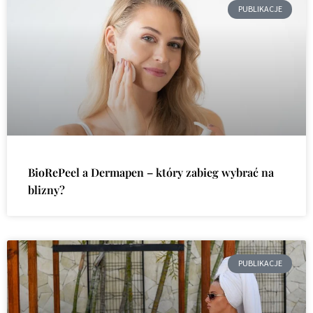
PUBLIKACJE
BioRePeel a Dermapen – który zabieg wybrać na
blizny?
PUBLIKACJE