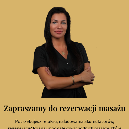
Zapraszamy do rezerwacji masażu
Potrzebujesz relaksu, naładowania akumulatorów,
regeneracji? Poznaj moc dalekowschodnich masaży, które