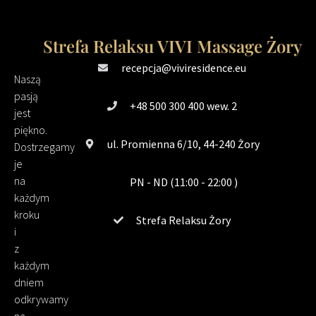
Strefa Relaksu VIVI Massage Żory
recepcja@viviresidence.eu
Naszą
pasją
+48 500 300 400 wew. 2
jest
piękno.
ul. Promienna 6/10, 44-240 Żory
Dostrzegamy
je
na
PN - ND (11:00 - 22:00 )
każdym
kroku
Strefa Relaksu Żory
i
z
każdym
dniem
odkrywamy