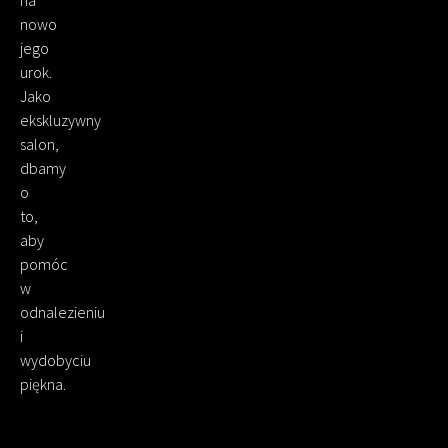
na
nowo
jego
urok.
Jako
ekskluzywny
salon,
dbamy
o
to,
aby
pomóc
w
odnalezieniu
i
wydobyciu
piękna.