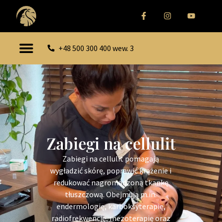
+48 500 300 400 wew. 3
Zabiegi na cellulit
Zabiegi na cellulit pomagają
wygładzić skórę, poprawić krążenie i
redukować nagromadzoną tkankę
tłuszczową. Obejmują m.in.
endermologię, karboksyterapię,
radiofrekwencję, mezoterapię oraz