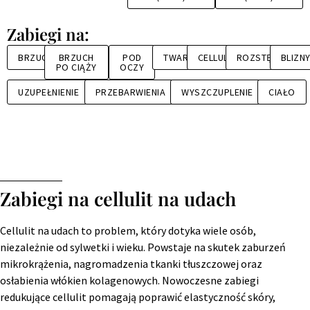
Zabiegi na:
BRZUCH
BRZUCH
POD
TWARZ
CELLULIT
ROZSTĘPY
BLIZN
PO CIĄŻY
OCZY
UZUPEŁNIENIE
PRZEBARWIENIA
WYSZCZUPLENIE
CIAŁO
Zabiegi na cellulit na udach
Cellulit na udach to problem, który dotyka wiele osób,
niezależnie od sylwetki i wieku. Powstaje na skutek zaburzeń
mikrokrążenia, nagromadzenia tkanki tłuszczowej oraz
osłabienia włókien kolagenowych. Nowoczesne zabiegi
redukujące cellulit pomagają poprawić elastyczność skóry,