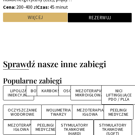
Cena:
200-400 zł
Czas:
45 minut
WIĘCEJ
REZERWUJ
Sprawdź nasze inne zabiegi
Popularne zabiegi
LIPOLIZA
BOTOX
KARBOKSYTERAPIA
OSOCZE
MEZOTERAPIA
NICI
INIEKCYJNA
MIKROIGŁOWA
LIFTINGUJĄCE
PDO / PLLA
OCZYSZCZANIE
WOLUMETRIA
MEZOTERAPIA
PEELINGI
WODOROWE
TWARZY
IGŁOWA
MEDYCZNE
MEZOTERAPIA
PEELINGI
STYMULATORY
STYMULATORY
IGŁOWA
MEDYCZNE
TKANKOWE
TKANKOWE
(HARD)
(SOFT)