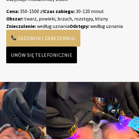
Cena:
350-1500 zł
Czas zabiegu:
30-120 minut
Obszar:
twarz, powieki, brzuch, rozstępy, blizny
Znieczulenie:
według uznania
Odstępy:
według uznania
ZADZWOŃ I ZAREZERWUJ
UMÓW SIĘ TELEFONICZNIE