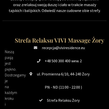
oraz zrelaksuj swoją duszę i ciało w trakcie masaży
tajskich i balijskich. Odwiedź nasze cudowne obie strefy.
Strefa Relaksu VIVI Massage Żory
recepcja@viviresidence.eu
Naszą
pasją
+48 500 300 400 wew. 2
jest
piękno.
ul. Promienna 6/10, 44-240 Żory
Dostrzegamy
je
na
PN - ND (11:00 - 22:00 )
każdym
kroku
Strefa Relaksu Żory
i