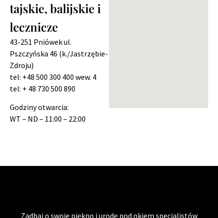
tajskie, balijskie i
lecznicze
43-251 Pniówek ul.
Pszczyńska 46 (k./Jastrzębie-
Zdroju)
tel: +48 500 300 400 wew. 4
tel: + 48 730 500 890
Godziny otwarcia:
WT – ND – 11:00 – 22:00
Zadbaj o swoje piękno i urodę pod okiem specjalistów