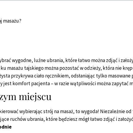
aj masażu?
brać wygodne, luźne ubrania, które łatwo można zdjąć i założyć
adku masażu tajskiego można pozostać w odzieży, która nie kręp
ysta przykrywa ciało ręcznikiem, odsłaniając tylko masowane p
szy jest komfort pacjenta – w razie wątpliwości można zapytać 
zym miejscu
kierować wybierając strój na masaż, to wygoda! Niezależnie od t
pujące ruchów ubrania, które będziesz mógł łatwo zdjąć i założyć
odnie