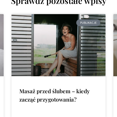
Sprawdź pozostałe wpisy
PUBLIKACJE
Masaż przed ślubem – kiedy
zacząć przygotowania?