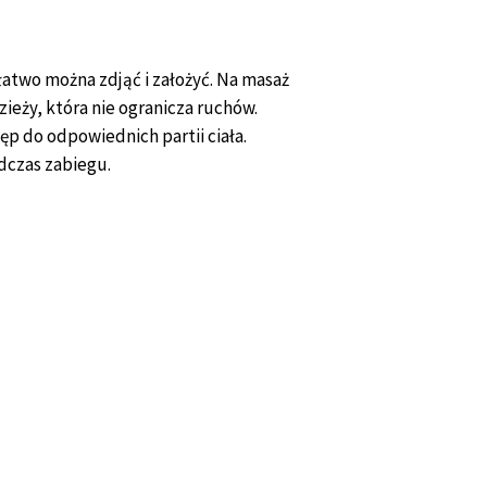
łatwo można zdjąć i założyć. Na masaż
zieży, która nie ogranicza ruchów.
p do odpowiednich partii ciała.
dczas zabiegu.