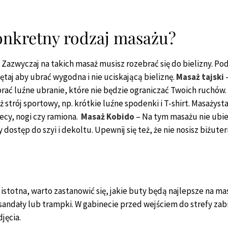
konkretny rodzaj masażu?
 Zazwyczaj na takich masaż musisz rozebrać się do bielizny. P
taj aby ubrać wygodna i nie uciskającą bieliznę.
Masaż tajski
–
ubrać luźne ubranie, które nie będzie ograniczać Twoich ruchów.
łóż strój sportowy, np. krótkie luźne spodenki i T-shirt. Masaż
lecy, nogi czy ramiona.
Masaż Kobido
– Na tym masażu nie ubie
dostęp do szyi i dekoltu. Upewnij się też, że nie nosisz biżute
?
istotna, warto zastanowić się, jakie buty będą najlepsze na ma
, sandały lub trampki. W gabinecie przed wejściem do strefy za
jęcia.