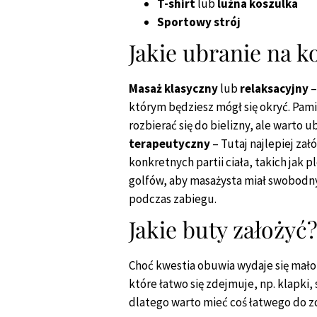
T-shirt
lub
luźna koszulka
Sportowy strój
Jakie ubranie na 
Masaż klasyczny
lub
relaksacyjny
–
którym będziesz mógł się okryć. Pamię
rozbierać się do bielizny, ale warto 
terapeutyczny
– Tutaj najlepiej za
konkretnych partii ciała, takich jak p
golfów, aby masażysta miał swobodny 
podczas zabiegu.
Jakie buty założyć
Choć kwestia obuwia wydaje się mało 
które łatwo się zdejmuje, np. klapki
dlatego warto mieć coś łatwego do zd