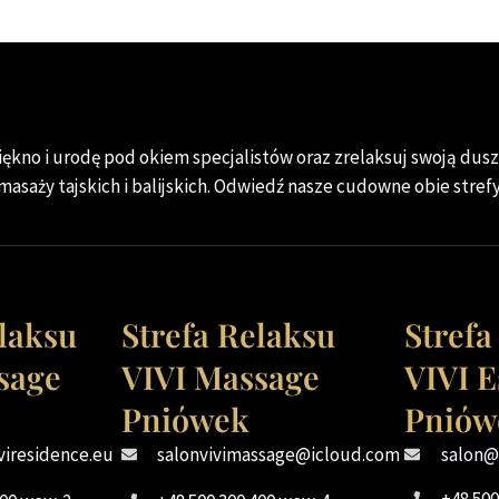
ękno i urodę pod okiem specjalistów oraz zrelaksuj swoją duszę
masaży tajskich i balijskich. Odwiedź nasze cudowne obie strefy
elaksu
Strefa Relaksu
Strefa
sage
VIVI Massage
VIVI E
Pniówek
Pniów
viresidence.eu
salonvivimassage@icloud.com
salon@v