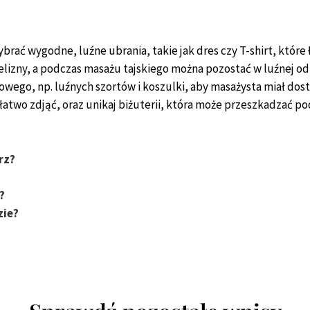
brać wygodne, luźne ubrania, takie jak dres czy T-shirt, które 
ielizny, a podczas masażu tajskiego można pozostać w luźnej od
ego, np. luźnych szortów i koszulki, aby masażysta miał dostę
atwo zdjąć, oraz unikaj biżuterii, która może przeszkadzać po
rz?
?
zie?