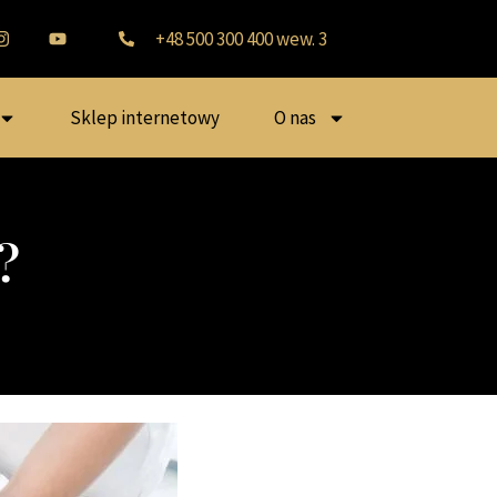
+48 500 300 400 wew. 3
Sklep internetowy
O nas
?