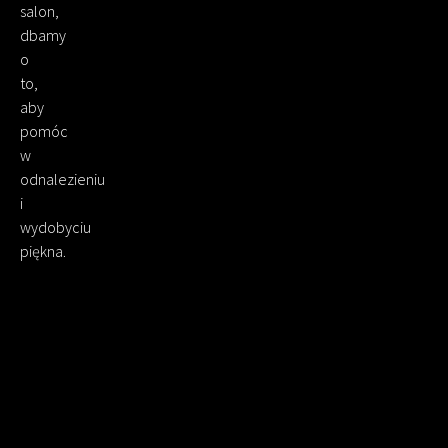
salon,
dbamy
o
to,
aby
pomóc
w
odnalezieniu
i
wydobyciu
piękna.