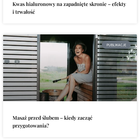
Kwas hialuronowy na zapadnięte skronie – efekty
i trwałość
PUBLIKACJE
Masaż przed ślubem – kiedy zacząć
przygotowania?