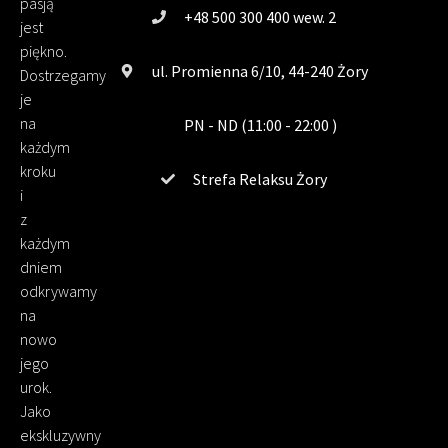
pasją
+48 500 300 400 wew. 2
jest
piękno.
ul. Promienna 6/10, 44-240 Żory
Dostrzegamy
je
na
PN - ND (11:00 - 22:00 )
każdym
kroku
Strefa Relaksu Żory
i
z
każdym
dniem
odkrywamy
na
nowo
jego
urok.
Jako
ekskluzywny