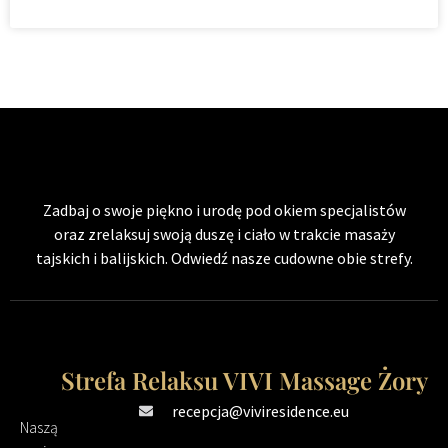
Zadbaj o swoje piękno i urodę pod okiem specjalistów
oraz zrelaksuj swoją duszę i ciało w trakcie masaży
tajskich i balijskich. Odwiedź nasze cudowne obie strefy.
Strefa Relaksu VIVI Massage Żory
recepcja@viviresidence.eu
Naszą