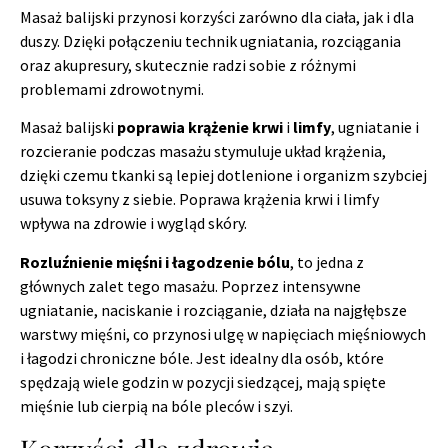
Masaż balijski przynosi korzyści zarówno dla ciała, jak i dla
duszy. Dzięki połączeniu technik ugniatania, rozciągania
oraz akupresury, skutecznie radzi sobie z różnymi
problemami zdrowotnymi.
Masaż balijski
poprawia krążenie krwi
i
limfy
, ugniatanie i
rozcieranie podczas masażu stymuluje układ krążenia,
dzięki czemu tkanki są lepiej dotlenione i organizm szybciej
usuwa toksyny z siebie. Poprawa krążenia krwi i limfy
wpływa na zdrowie i wygląd skóry.
Rozluźnienie mięśni i łagodzenie bólu
, to jedna z
głównych zalet tego masażu. Poprzez intensywne
ugniatanie, naciskanie i rozciąganie, działa na najgłębsze
warstwy mięśni, co przynosi ulgę w napięciach mięśniowych
i łagodzi chroniczne bóle. Jest idealny dla osób, które
spędzają wiele godzin w pozycji siedzącej, mają spięte
mięśnie lub cierpią na bóle pleców i szyi.