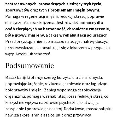
zestresowanych
,
prowadzących siedzący tryb życia
,
sportowców
oraz tych
z problemami mięśniowymi
.
Pomaga w regeneracji mięśni, redukcji stresu, poprawie
elastyczności oraz krążenia. Jest również pomocny
dla
osób cierpiących na bezsenność
,
chroniczne zmęczenie
,
bóle głowy
,
migreny
, a także
w rehabilitacji po urazach
.
Przed przystąpieniem do masażu należy jednak wykluczyć
przeciwwskazania, konsultując się z lekarzem w przypadku
wątpliwości lub schorzeń.
Podsumowanie
Masaż balijski oferuje szereg korzyści dla ciała i umysłu,
poprawiając krążenie, rozluźniając mięśnie oraz łagodząc
bóle stawów i mięśni. Zabieg wspomaga detoksykację
organizmu, pomaga w rehabilitacji oraz redukuje stres, co
korzystnie wpływa na zdrowie psychiczne, ułatwiając
zasypianie i poprawiając nastrój. Dodatkowo, masaż balijski
nawilża skórę, zmniejsza cellulit oraz przywraca