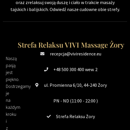
oraz zrelaksuj swoją duszę i ciało w trakcie masaży
tajskich i balijskich. Odwiedź nasze cudowne obie strefy.
Strefa Relaksu VIVI Massage Żory
recepcja@viviresidence.eu
Naszą
pasją
+48 500 300 400 wew. 2
jest
piękno.
ul. Promienna 6/10, 44-240 Żory
Dostrzegamy
je
na
PN - ND (11:00 - 22:00 )
każdym
kroku
Strefa Relaksu Żory
i
z