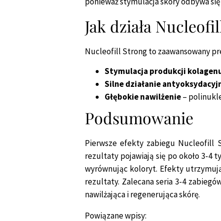
ponieważ stymulacja skóry odbywa się 
Jak działa Nucleofil
Nucleofill Strong to zaawansowany pr
Stymulacja produkcji kolagenu
Silne działanie antyoksydacyj
Głębokie nawilżenie
– polinukl
Podsumowanie
Pierwsze efekty zabiegu Nucleofill S
rezultaty pojawiają się po około 3-4 
wyrównując koloryt. Efekty utrzymują
rezultaty. Zalecana seria 3-4 zabieg
nawilżająca i regenerująca skórę.
Powiązane wpisy: