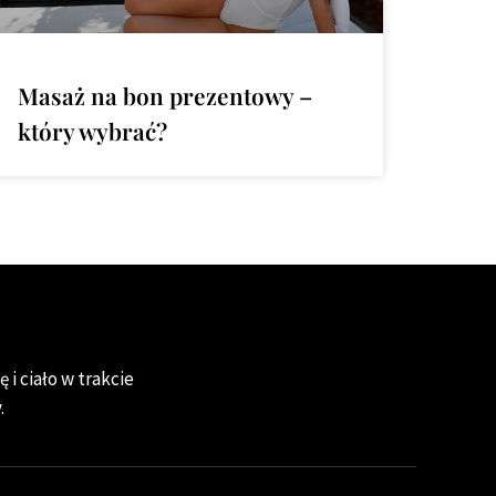
Masaż na bon prezentowy –
który wybrać?
 i ciało w trakcie
.