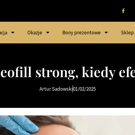
acja
Okazje
Bony prezentowe
Sklep
eofill strong, kiedy ef
Artur Sadowski
01/02/2025