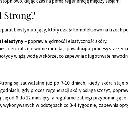
stopniowo, dając czas na pełną regenerację między sesjami.
l Strong?
eparat biostymulujący, który działa kompleksowo na trzech p
 i elastyny
– poprawia jędrność i elastyczność skóry.
ne
– neutralizuje wolne rodniki, spowalniając procesy starzenia
eotydy wiążą wodę w skórze, co zapewnia długotrwałe nawodni
trong są zauważalne już po 7-10 dniach, kiedy skóra staje si
tygodniach, gdy proces regeneracji skóry osiąga szczyt, popraw
 się od 6 do 12 miesięcy, a regularne zabiegi przypominając
ów, wykonywanych w odstępach co 3-4 tygodnie, zapewnia opt