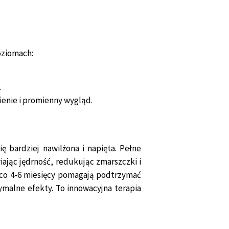
oziomach:
.
enie i promienny wygląd.
ę bardziej nawilżona i napięta. Pełne
iając jędrność, redukując zmarszczki i
e co 4-6 miesięcy pomagają podtrzymać
ymalne efekty. To innowacyjna terapia