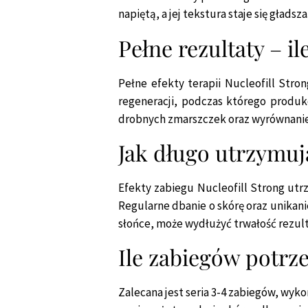
napiętą, a jej tekstura staje się gład
Pełne rezultaty – i
Pełne efekty terapii Nucleofill Str
regeneracji, podczas którego produkc
drobnych zmarszczek oraz wyrównanie 
Jak długo utrzymują
Efekty zabiegu Nucleofill Strong utrz
Regularne dbanie o skórę oraz unikani
słońce, może wydłużyć trwałość rezul
Ile zabiegów potrze
Zalecana jest seria 3-4 zabiegów, wyk