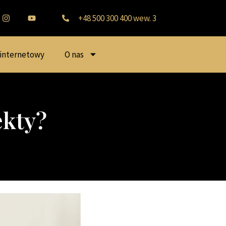
+48 500 300 400 wew. 3
 internetowy
O nas
ekty?