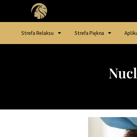
Strefa Relaksu
Strefa Piękna
Aplik
Nucl