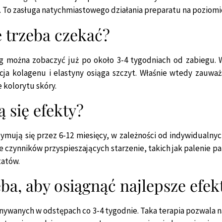
sza. To zasługa natychmiastowego działania preparatu na poziom
le trzeba czekać?
ong można zobaczyć już po około 3-4 tygodniach od zabiegu. 
ja kolagenu i elastyny osiąga szczyt. Właśnie wtedy zauważ
kolorytu skóry.
 się efekty?
ymują się przez 6-12 miesięcy, w zależności od indywidualnych
e czynników przyspieszających starzenie, takich jak palenie 
tatów.
ba, aby osiągnąć najlepsze efek
onywanych w odstępach co 3-4 tygodnie. Taka terapia pozwala 