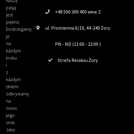
Naszą
pasją
+48 500 300 400 wew. 2
jest
piękno.
ul. Promienna 6/10, 44-240 Żory
Dostrzegamy
je
na
PN - ND (11:00 - 22:00 )
każdym
kroku
Strefa Relaksu Żory
i
z
każdym
dniem
odkrywamy
na
nowo
jego
urok.
Jako