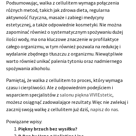
Podsumowując, walka z cellulitem wymaga połączenia
różnych metod, takich jak zdrowa dieta, regularna
aktywność fizyczna, masaże i zabiegi medycyny
estetycznej, a także odpowiednie kosmetyki. Nie można
zapominać również o systematycznym spożywaniu dużej
ilości wody, ma ona kluczowe znaczenie w profilaktyce
całego organizmu, w tym również pozwala na redukcję i
wydalanie zbędnego tłuszczu z organizmu. Niewątpliwie
warto również unikać palenia tytoniu oraz nadmiernego
spożywania alkoholu.
Pamiętaj, że walka z cellulitem to proces, który wymaga
czasu i cierpliwości. Ale z odpowiednim podejściem i
wsparciem specjalistów z
salonu piękna VIVIEstetic,
możesz osiągnąć zadowalające rezultaty. Więc nie zwlekaj i
zacznij swoją walkę z cellulitem już dziś,
napisz do nas
.
Powiązane wpisy:
Piękny brzuch bez wysiłku?
R.Pen by Urgo z Holistiqe Line