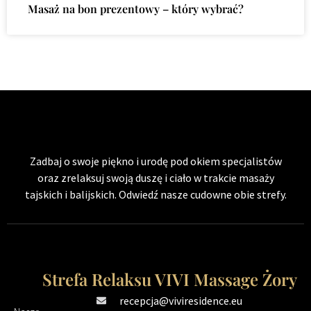
Masaż na bon prezentowy – który wybrać?
Zadbaj o swoje piękno i urodę pod okiem specjalistów
oraz zrelaksuj swoją duszę i ciało w trakcie masaży
tajskich i balijskich. Odwiedź nasze cudowne obie strefy.
Strefa Relaksu VIVI Massage Żory
recepcja@viviresidence.eu