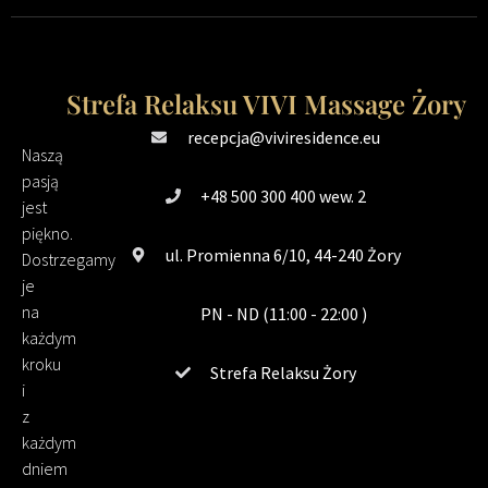
Strefa Relaksu VIVI Massage Żory
recepcja@viviresidence.eu
Naszą
pasją
+48 500 300 400 wew. 2
jest
piękno.
ul. Promienna 6/10, 44-240 Żory
Dostrzegamy
je
na
PN - ND (11:00 - 22:00 )
każdym
kroku
Strefa Relaksu Żory
i
z
każdym
dniem