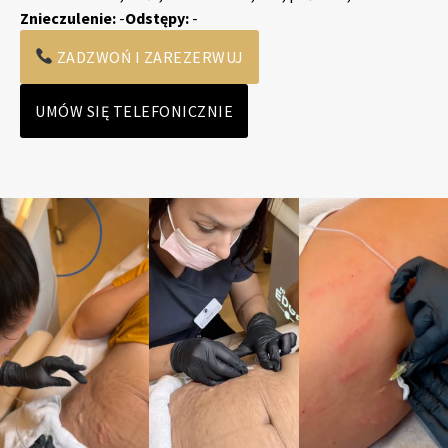
Znieczulenie:
-
Odstępy:
-
ZADZWOŃ I ZAREZERWUJ
UMÓW SIĘ TELEFONICZNIE