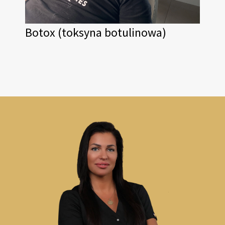
Botox (toksyna botulinowa)
Ko