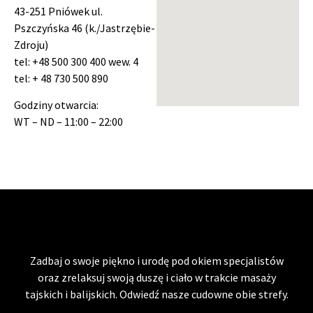
43-251 Pniówek ul.
Pszczyńska 46 (k./Jastrzębie-
Zdroju)
tel: +48 500 300 400 wew. 4
tel: + 48 730 500 890
Godziny otwarcia:
WT – ND – 11:00 – 22:00
Zadbaj o swoje piękno i urodę pod okiem specjalistów
oraz zrelaksuj swoją duszę i ciało w trakcie masaży
tajskich i balijskich. Odwiedź nasze cudowne obie strefy.