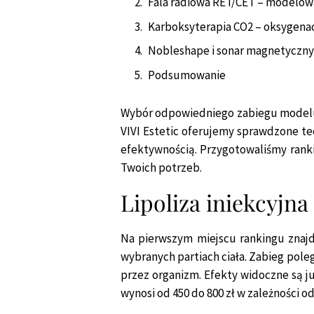
Fala radiowa RET/CET – modelowan
Karboksyterapia CO2 – oksygenacj
Nobleshape i sonar magnetyczny
Podsumowanie
Wybór odpowiedniego zabiegu modelu
VIVI Estetic oferujemy sprawdzone tec
efektywnością. Przygotowaliśmy rank
Twoich potrzeb.
Lipoliza iniekcyjna
Na pierwszym miejscu rankingu znajd
wybranych partiach ciała. Zabieg pole
przez organizm. Efekty widoczne są już
wynosi od 450 do 800 zł w zależności o