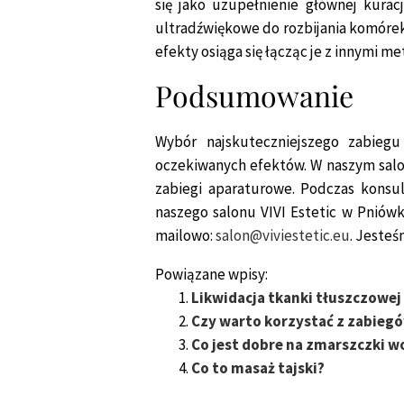
się jako uzupełnienie głównej kurac
ultradźwiękowe do rozbijania komórek
efekty osiąga się łącząc je z innymi m
Podsumowanie
Wybór najskuteczniejszego zabiegu
oczekiwanych efektów. W naszym salon
zabiegi aparaturowe. Podczas konsu
naszego salonu VIVI Estetic w Pniów
mailowo:
salon@viviestetic.eu
. Jesteś
Powiązane wpisy:
Likwidacja tkanki tłuszczowej
Czy warto korzystać z zabieg
Co jest dobre na zmarszczki w
Co to masaż tajski?