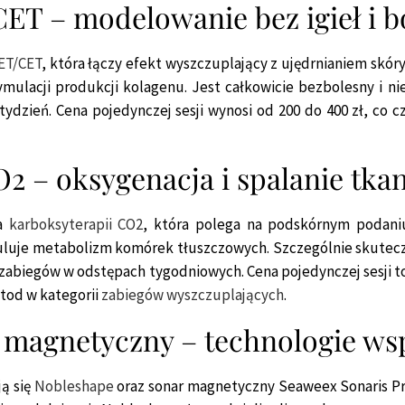
ET – modelowanie bez igieł i b
RET/CET
, która łączy efekt wyszczuplający z ujędrnianiem skór
tymulacji produkcji kolagenu. Jest całkowicie bezbolesny i 
ydzień. Cena pojedynczej sesji wynosi od 200 do 400 zł, co
2 – oksygenacja i spalanie tkan
da
karboksyterapii CO2
, która polega na podskórnym podani
muluje metabolizm komórek tłuszczowych. Szczególnie skutecz
zabiegów w odstępach tygodniowych. Cena pojedynczej sesji to o
tod w kategorii
zabiegów wyszczuplających
.
r magnetyczny – technologie w
ją się
Nobleshape
oraz sonar magnetyczny Seaweex Sonaris P