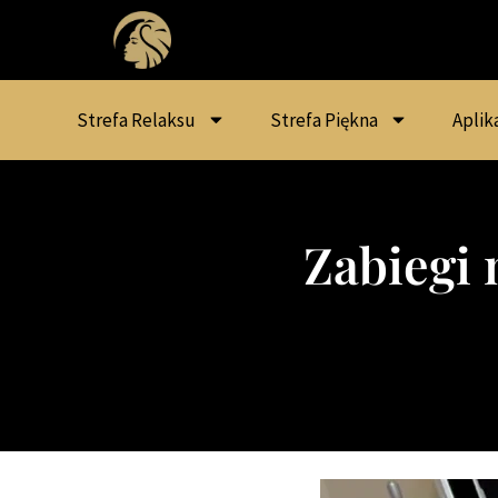
Strefa Relaksu
Strefa Piękna
Aplik
Zabiegi 