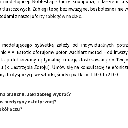
ji modelującej. Nobleshape łączy kriolipolizę z laserem, a
 tłuszczowych. Zabiegi te są bezinwazyjne, bezbolesne i nie w
etodami z naszej oferty
zabiegów na ciało
.
 modelującego sylwetkę zależy od indywidualnych potrzeb
ie VIVI Estetic oferujemy pełen wachlarz metod – od inwazyjn
ltacji dobierzemy optymalną kurację dostosowaną do Twoje
ku (k. Jastrzębia Zdroju). Umów się na konsultację telefon
my do dyspozycji we wtorki, środy i piątki od 11:00 do 21:00.
 na brzuchu. Jaki zabieg wybrać?
ów medycyny estetycznej?
okół oczu?