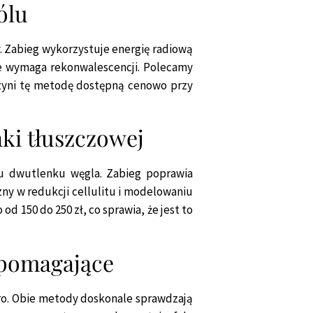
ólu
y. Zabieg wykorzystuje energię radiową
nie wymaga rekonwalescencji. Polecamy
 czyni tę metodę dostępną cenowo przy
ki tłuszczowej
u dwutlenku węgla. Zabieg poprawia
ny w redukcji cellulitu i modelowaniu
d 150 do 250 zł, co sprawia, że jest to
spomagające
ro. Obie metody doskonale sprawdzają