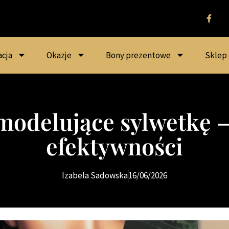
acja
Okazje
Bony prezentowe
Sklep
modelujące sylwetkę 
efektywności
Izabela Sadowska
16/06/2026