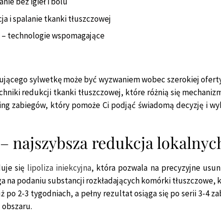
ie bez igieł i bólu
a i spalanie tkanki tłuszczowej
 – technologie wspomagające
jącego sylwetkę może być wyzwaniem wobec szerokiej oferty
hniki redukcji tkanki tłuszczowej, które różnią się mechanizm
ing zabiegów, który pomoże Ci podjąć świadomą decyzję i w
 – najszybsza redukcja lokalnyc
uje się
lipoliza iniekcyjna
, która pozwala na precyzyjne usu
ga na podaniu substancji rozkładających komórki tłuszczowe, 
 po 2-3 tygodniach, a pełny rezultat osiąga się po serii 3-4 z
d obszaru.