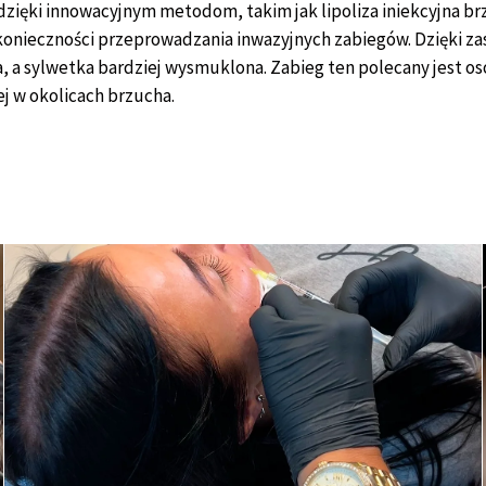
 dzięki innowacyjnym metodom, takim jak lipoliza iniekcyjna b
konieczności przeprowadzania inwazyjnych zabiegów. Dzięki za
za, a sylwetka bardziej wysmuklona. Zabieg ten polecany jest o
j w okolicach brzucha.