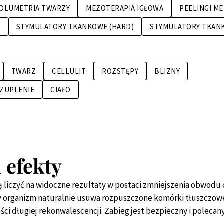
OLUMETRIA TWARZY
MEZOTERAPIA IGŁOWA
PEELINGI M
E
STYMULATORY TKANKOWE (HARD)
STYMULATORY TKANK
TWARZ
CELLULIT
ROZSTĘPY
BLIZNY
ZUPLENIE
CIAŁO
 efekty
ą liczyć na widoczne rezultaty w postaci zmniejszenia obwodu 
gdy organizm naturalnie usuwa rozpuszczone komórki tłuszczowe
ci długiej rekonwalescencji. Zabieg jest bezpieczny i polecany 