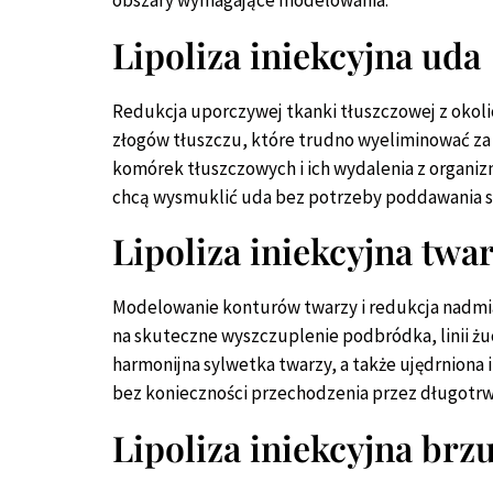
obszary wymagające modelowania.
Lipoliza iniekcyjna uda
Redukcja uporczywej tkanki tłuszczowej z okoli
złogów tłuszczu, które trudno wyeliminować za 
komórek tłuszczowych i ich wydalenia z organiz
chcą wysmuklić uda bez potrzeby poddawania 
Lipoliza iniekcyjna twa
Modelowanie konturów twarzy i redukcja nadmiaru
na skuteczne wyszczuplenie podbródka, linii żuc
harmonijna sylwetka twarzy, a także ujędrniona 
bez konieczności przechodzenia przez długotrw
Lipoliza iniekcyjna brz