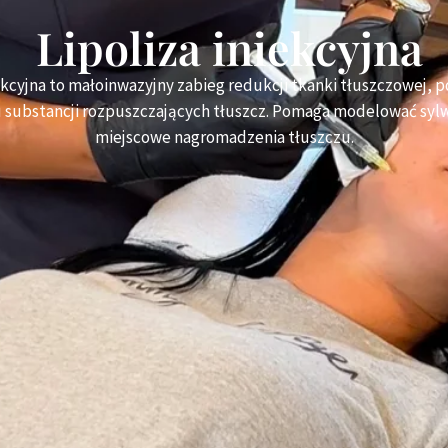
Lipoliza iniekcyjna
iekcyjna to małoinwazyjny zabieg redukcji tkanki tłuszczowej, p
 substancji rozpuszczających tłuszcz. Pomaga modelować syl
miejscowe nagromadzenia tłuszczu.