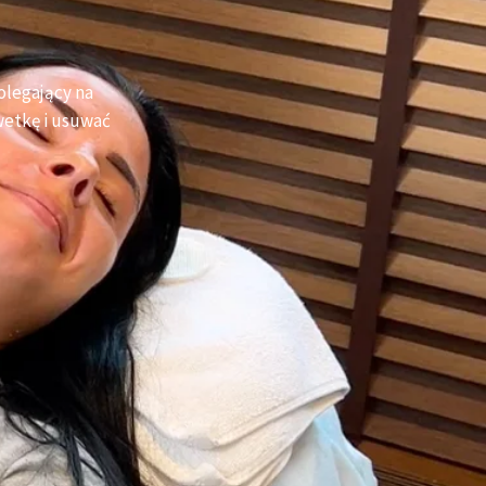
olegający na
wetkę i usuwać