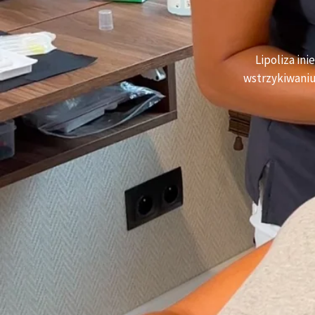
Lipoliza in
wstrzykiwaniu