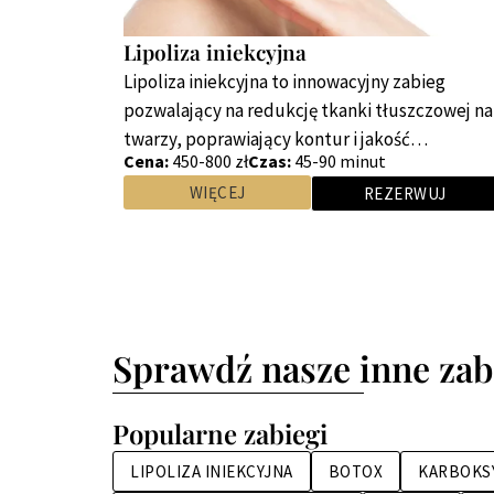
Lipoliza iniekcyjna
Lipoliza iniekcyjna to innowacyjny zabieg
pozwalający na redukcję tkanki tłuszczowej na
twarzy, poprawiający kontur i jakość…
Cena:
450-800 zł
Czas:
45-90 minut
WIĘCEJ
REZERWUJ
Sprawdź nasze inne zab
Popularne zabiegi
LIPOLIZA INIEKCYJNA
BOTOX
KARBOKS