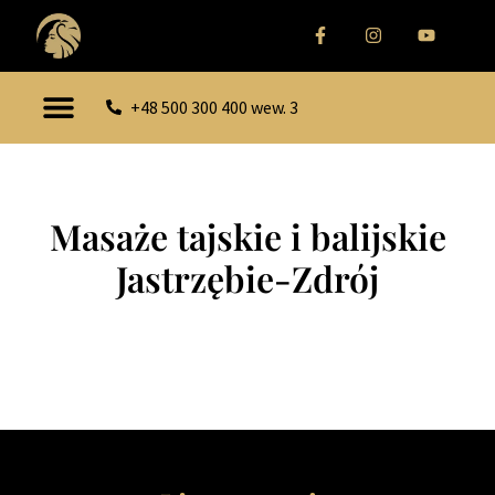
+48 500 300 400 wew. 3
Masaże tajskie i balijskie
Jastrzębie-Zdrój
Zrelaksuj swoją duszę i ciało w trakcie masaży
tajskich lub balijskich.