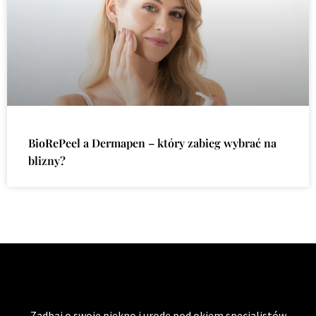
BioRePeel a Dermapen – który zabieg wybrać na
blizny?
Zadbaj o swoje piękno i urodę pod okiem specjalistów