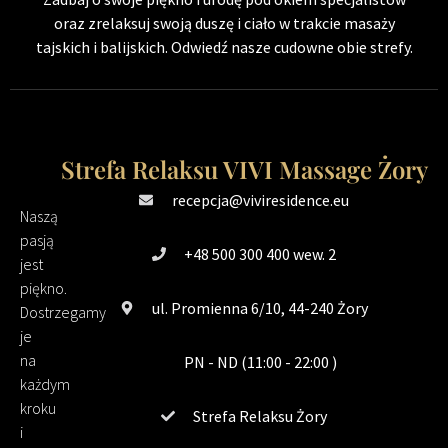
oraz zrelaksuj swoją duszę i ciało w trakcie masaży
tajskich i balijskich. Odwiedź nasze cudowne obie strefy.
Strefa Relaksu VIVI Massage Żory
recepcja@viviresidence.eu
Naszą
pasją
+48 500 300 400 wew. 2
jest
piękno.
ul. Promienna 6/10, 44-240 Żory
Dostrzegamy
je
na
PN - ND (11:00 - 22:00 )
każdym
kroku
Strefa Relaksu Żory
i