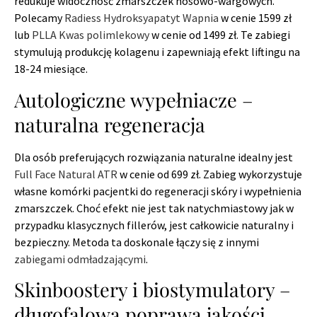
redukuje widoczność zmarszczek nosowo-wargowych.
Polecamy
Radiess Hydroksyapatyt Wapnia
w cenie 1599 zł
lub
PLLA Kwas polimlekowy
w cenie od 1499 zł. Te zabiegi
stymulują produkcję kolagenu i zapewniają efekt liftingu na
18-24 miesiące.
Autologiczne wypełniacze –
naturalna regeneracja
Dla osób preferujących rozwiązania naturalne idealny jest
Full Face Natural ATR
w cenie od 699 zł. Zabieg wykorzystuje
własne komórki pacjentki do regeneracji skóry i wypełnienia
zmarszczek. Choć efekt nie jest tak natychmiastowy jak w
przypadku klasycznych fillerów, jest całkowicie naturalny i
bezpieczny. Metoda ta doskonale łączy się z innymi
zabiegami odmładzającymi
.
Skinboostery i biostymulatory –
długofalowa poprawa jakości