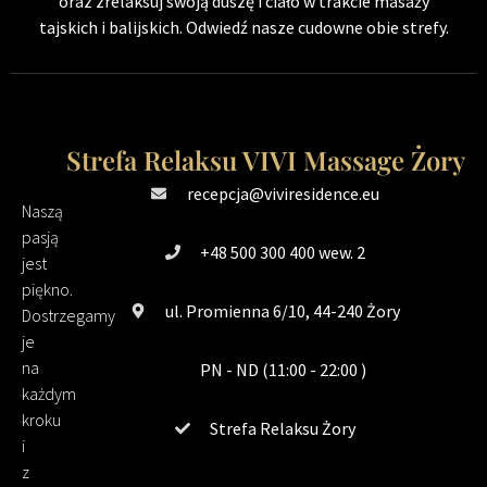
oraz zrelaksuj swoją duszę i ciało w trakcie masaży
tajskich i balijskich. Odwiedź nasze cudowne obie strefy.
Strefa Relaksu VIVI Massage Żory
recepcja@viviresidence.eu
Naszą
pasją
+48 500 300 400 wew. 2
jest
piękno.
ul. Promienna 6/10, 44-240 Żory
Dostrzegamy
je
na
PN - ND (11:00 - 22:00 )
każdym
kroku
Strefa Relaksu Żory
i
z