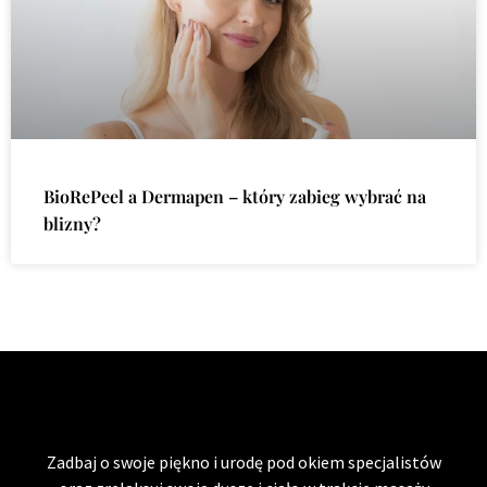
BioRePeel a Dermapen – który zabieg wybrać na
blizny?
Zadbaj o swoje piękno i urodę pod okiem specjalistów