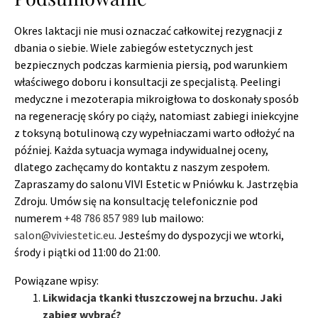
Okres laktacji nie musi oznaczać całkowitej rezygnacji z
dbania o siebie. Wiele zabiegów estetycznych jest
bezpiecznych podczas karmienia piersią, pod warunkiem
właściwego doboru i konsultacji ze specjalistą. Peelingi
medyczne i mezoterapia mikroigłowa to doskonały sposób
na regenerację skóry po ciąży, natomiast zabiegi iniekcyjne
z toksyną botulinową czy wypełniaczami warto odłożyć na
później. Każda sytuacja wymaga indywidualnej oceny,
dlatego zachęcamy do kontaktu z naszym zespołem.
Zapraszamy do salonu VIVI Estetic w Pniówku k. Jastrzębia
Zdroju. Umów się na konsultację telefonicznie pod
numerem
+48 786 857 989
lub mailowo:
salon@viviestetic.eu
. Jesteśmy do dyspozycji we wtorki,
środy i piątki od 11:00 do 21:00.
Powiązane wpisy:
Likwidacja tkanki tłuszczowej na brzuchu. Jaki
zabieg wybrać?