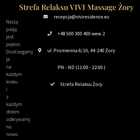
Strefa Relaksu VIVI Massage Żory
recepcja@viviresidence.eu
Naszą
pasją
+48 500 300 400 wew. 2
jest
piękno.
ul. Promienna 6/10, 44-240 Żory
Dostrzegamy
je
na
PN - ND (11:00 - 22:00 )
każdym
kroku
Strefa Relaksu Żory
i
z
każdym
dniem
odkrywamy
na
nowo