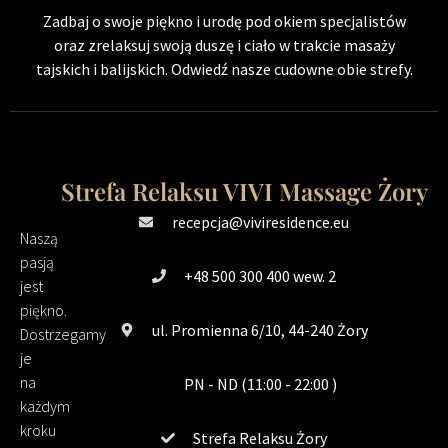
Zadbaj o swoje piękno i urodę pod okiem specjalistów
oraz zrelaksuj swoją duszę i ciało w trakcie masaży
tajskich i balijskich. Odwiedź nasze cudowne obie strefy.
Strefa Relaksu VIVI Massage Żory
recepcja@viviresidence.eu
Naszą
pasją
+48 500 300 400 wew. 2
jest
piękno.
ul. Promienna 6/10, 44-240 Żory
Dostrzegamy
je
na
PN - ND (11:00 - 22:00 )
każdym
kroku
Strefa Relaksu Żory