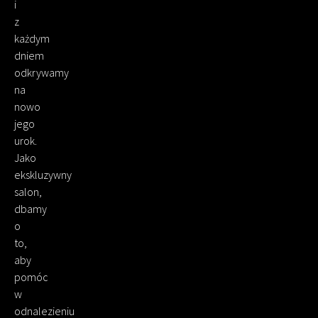
i
z
każdym
dniem
odkrywamy
na
nowo
jego
urok.
Jako
ekskluzywny
salon,
dbamy
o
to,
aby
pomóc
w
odnalezieniu