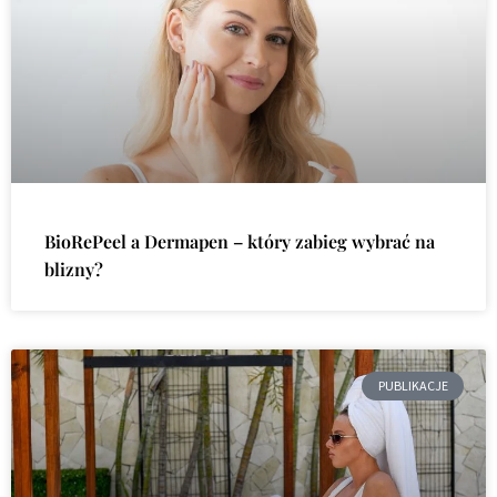
BioRePeel a Dermapen – który zabieg wybrać na
blizny?
PUBLIKACJE