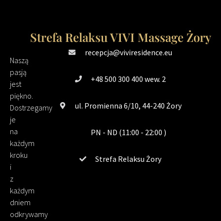
Strefa Relaksu VIVI Massage Żory
recepcja@viviresidence.eu
Naszą
pasją
+48 500 300 400 wew. 2
jest
piękno.
ul. Promienna 6/10, 44-240 Żory
Dostrzegamy
je
na
PN - ND (11:00 - 22:00 )
każdym
kroku
Strefa Relaksu Żory
i
z
każdym
dniem
odkrywamy