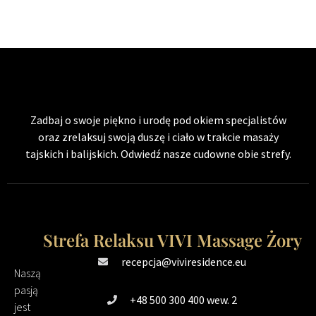
Zadbaj o swoje piękno i urodę pod okiem specjalistów
oraz zrelaksuj swoją duszę i ciało w trakcie masaży
tajskich i balijskich. Odwiedź nasze cudowne obie strefy.
Strefa Relaksu VIVI Massage Żory
recepcja@viviresidence.eu
Naszą
pasją
+48 500 300 400 wew. 2
jest