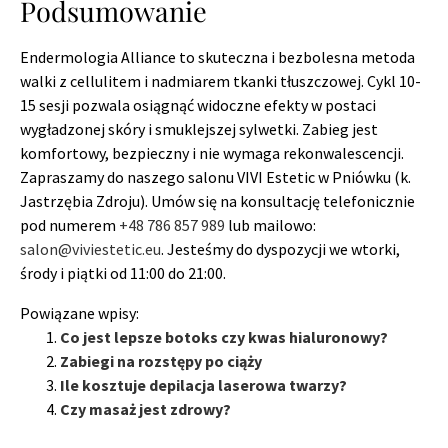
Podsumowanie
Endermologia Alliance to skuteczna i bezbolesna metoda
walki z cellulitem i nadmiarem tkanki tłuszczowej. Cykl 10-
15 sesji pozwala osiągnąć widoczne efekty w postaci
wygładzonej skóry i smuklejszej sylwetki. Zabieg jest
komfortowy, bezpieczny i nie wymaga rekonwalescencji.
Zapraszamy do naszego salonu VIVI Estetic w Pniówku (k.
Jastrzębia Zdroju). Umów się na konsultację telefonicznie
pod numerem
+48 786 857 989
lub mailowo:
salon@viviestetic.eu
. Jesteśmy do dyspozycji we wtorki,
środy i piątki od 11:00 do 21:00.
Powiązane wpisy:
Co jest lepsze botoks czy kwas hialuronowy?
Zabiegi na rozstępy po ciąży
Ile kosztuje depilacja laserowa twarzy?
Czy masaż jest zdrowy?