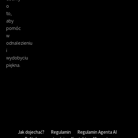
o
to,
aby
pomóc
w
odnalezieniu
i
wydobyciu
piękna.
Jak dojechać?
Regulamin
Regulamin Agenta AI