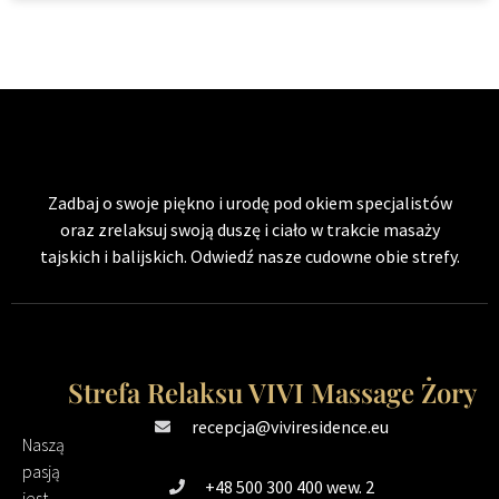
Zadbaj o swoje piękno i urodę pod okiem specjalistów
oraz zrelaksuj swoją duszę i ciało w trakcie masaży
tajskich i balijskich. Odwiedź nasze cudowne obie strefy.
Strefa Relaksu VIVI Massage Żory
recepcja@viviresidence.eu
Naszą
pasją
+48 500 300 400 wew. 2
jest