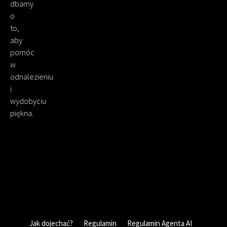
dbamy
o
to,
aby
pomóc
w
odnalezieniu
i
wydobyciu
piękna.
Jak dojechać?
Regulamin
Regulamin Agenta AI