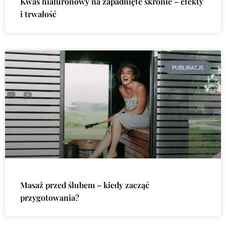
Kwas hialuronowy na zapadnięte skronie – efekty
i trwałość
PUBLIKACJE
Masaż przed ślubem – kiedy zacząć
przygotowania?