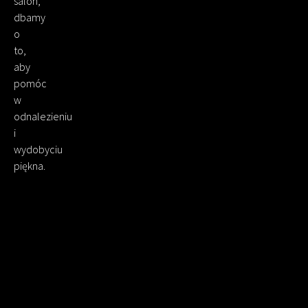
salon,
dbamy
o
to,
aby
pomóc
w
odnalezieniu
i
wydobyciu
piękna.