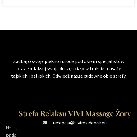
Zadbaj o swoje piękno i urodę pod okiem specjalistów
oraz zrelaksuj swoją duszę i ciało w trakcie masaży
tajskich i balijskich. Odwiedź nasze cudowne obie strefy.
Strefa Relaksu VIVI Massage Żory
recepcja@viviresidence.eu
Naszą
pasją