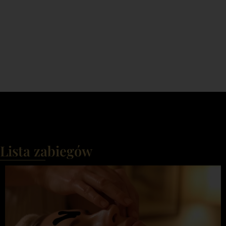
kolagenu, poprawiają mikrokrążenie i
drenaż limfatyczny. Idealne
rozwiązanie dla osób szukających
naturalnego liftingu bez igły, dla
każdego wieku skóry.
Lista zabiegów