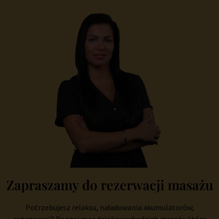
Zapraszamy do rezerwacji masażu
Potrzebujesz relaksu, naładowania akumulatorów,
regeneracji? Poznaj moc dalekowschodnich masaży, które