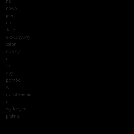
na
nowo
jego
urok.
Jako
ekskluzywny
salon,
dbamy
o
to,
aby
pomóc
w
odnalezieniu
i
wydobyciu
piękna.