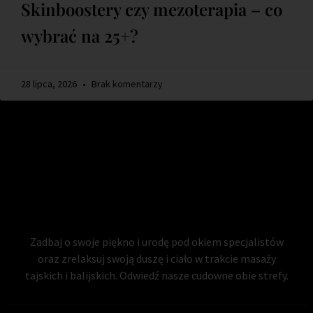
Skinboostery czy mezoterapia – co
wybrać na 25+?
28 lipca, 2026
Brak komentarzy
Zadbaj o swoje piękno i urodę pod okiem specjalistów
oraz zrelaksuj swoją duszę i ciało w trakcie masaży
tajskich i balijskich. Odwiedź nasze cudowne obie strefy.