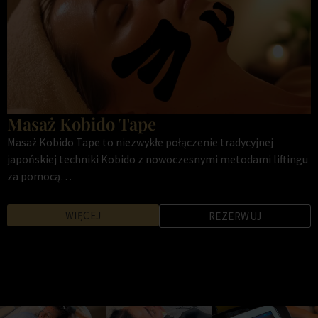
Masaż Kobido Tape
Masaż Kobido Tape to niezwykłe połączenie tradycyjnej
japońskiej techniki Kobido z nowoczesnymi metodami liftingu
za pomocą…
Dostępność:
Pniówek
,
Żory
Cena:
280-320 zł
Czas:
90 min
WIĘCEJ
REZERWUJ