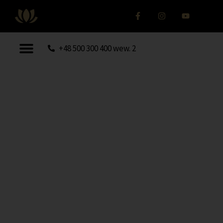
+48 500 300 400 wew. 2
Masaże twarzy liftingujące
Masaże twarzy liftingujące to
nieinwazyjne zabiegi pielęgnacyjne,
które poprawiają jędrność skóry,
redukują zmarszczki i przywracają
twarzy młodzieńczy wygląd.
Wykorzystujemy japońską technikę
Kobido oraz autorski masaż Kobido
Tape z taśmami kinezjologicznymi.
Regularne sesje stymulują produkcję