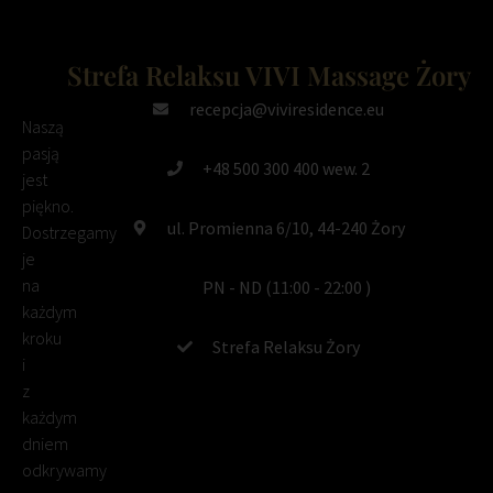
Strefa Relaksu VIVI Massage Żory
recepcja@viviresidence.eu
Naszą
pasją
+48 500 300 400 wew. 2
jest
piękno.
ul. Promienna 6/10, 44-240 Żory
Dostrzegamy
je
na
PN - ND (11:00 - 22:00 )
każdym
kroku
Strefa Relaksu Żory
i
z
każdym
dniem
odkrywamy