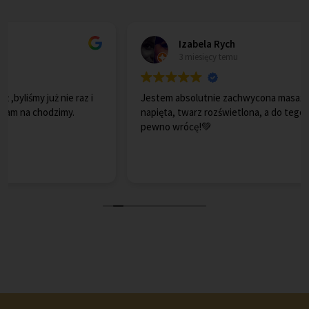
Izabela Rych
3 miesięcy temu
Jestem absolutnie zachwycona masażem Kobido 😍 Skóra
napięta, twarz rozświetlona, a do tego totalny relaks. Na
pewno wrócę!💚