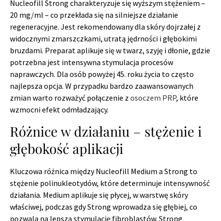
Nucleofill Strong charakteryzuje się wyższym stężeniem –
20 mg/ml – co przekłada się na silniejsze działanie
regeneracyjne. Jest rekomendowany dla skóry dojrzałej z
widocznymi zmarszczkami, utratą jędrności i głębokimi
bruzdami. Preparat aplikuje się w twarz, szyję i dłonie, gdzie
potrzebna jest intensywna stymulacja procesów
naprawczych. Dla osób powyżej 45. roku życia to często
najlepsza opcja. W przypadku bardzo zaawansowanych
zmian warto rozważyć połączenie z
osoczem PRP
, które
wzmocni efekt odmładzający.
Różnice w działaniu – stężenie i
głębokość aplikacji
Kluczowa różnica między Nucleofill Medium a Strong to
stężenie polinukleotydów, które determinuje intensywność
działania. Medium aplikuje się płycej, w warstwę skóry
właściwej, podczas gdy Strong wprowadza się głębiej, co
pozwala na lepszą stymulację fibroblastów. Strong