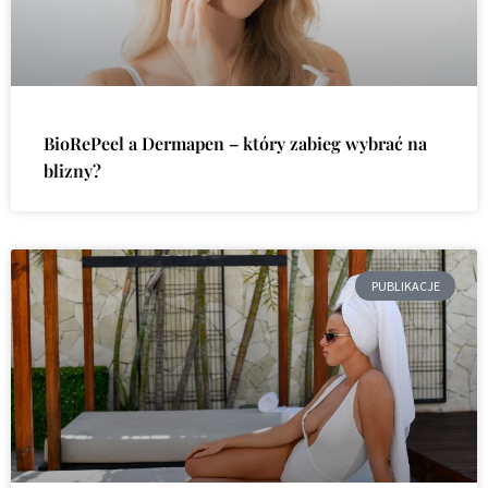
BioRePeel a Dermapen – który zabieg wybrać na
blizny?
PUBLIKACJE