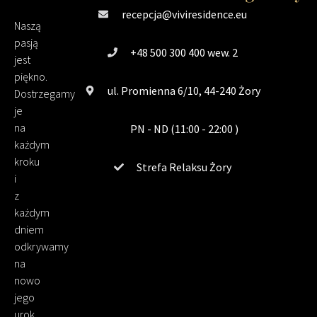
recepcja@viviresidence.eu
Naszą
pasją
+48 500 300 400 wew. 2
jest
piękno.
ul. Promienna 6/10, 44-240 Żory
Dostrzegamy
je
na
PN - ND (11:00 - 22:00 )
każdym
kroku
Strefa Relaksu Żory
i
z
każdym
dniem
odkrywamy
na
nowo
jego
urok.