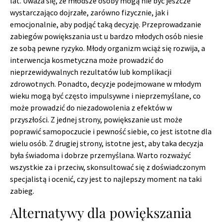
lat. Uważa się, że młodsze osoby mogą nie być jeszcze
wystarczająco dojrzałe, zarówno fizycznie, jak i
emocjonalnie, aby podjąć taką decyzję. Przeprowadzanie
zabiegów powiększania ust u bardzo młodych osób niesie
ze sobą pewne ryzyko. Młody organizm wciąż się rozwija, a
interwencja kosmetyczna może prowadzić do
nieprzewidywalnych rezultatów lub komplikacji
zdrowotnych. Ponadto, decyzje podejmowane w młodym
wieku mogą być często impulsywne i nieprzemyślane, co
może prowadzić do niezadowolenia z efektów w
przyszłości. Z jednej strony, powiększanie ust może
poprawić samopoczucie i pewność siebie, co jest istotne dla
wielu osób. Z drugiej strony, istotne jest, aby taka decyzja
była świadoma i dobrze przemyślana. Warto rozważyć
wszystkie za i przeciw, skonsultować się z doświadczonym
specjalistą i ocenić, czy jest to najlepszy moment na taki
zabieg.
Alternatywy dla powiększania