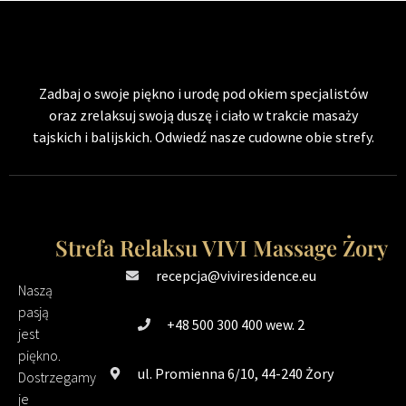
Zadbaj o swoje piękno i urodę pod okiem specjalistów
oraz zrelaksuj swoją duszę i ciało w trakcie masaży
tajskich i balijskich. Odwiedź nasze cudowne obie strefy.
Strefa Relaksu VIVI Massage Żory
recepcja@viviresidence.eu
Naszą
pasją
+48 500 300 400 wew. 2
jest
piękno.
ul. Promienna 6/10, 44-240 Żory
Dostrzegamy
je