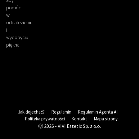
aby
pomóc
w
odnalezieniu
i
wydobyciu
piękna.
Jak dojechać?
Regulamin
Regulamin Agenta AI
Polityka prywatności
Kontakt
Mapa strony
Ⓒ 2026 - VIVI Estetic Sp. z o.o.