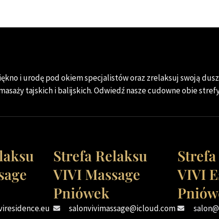
ękno i urodę pod okiem specjalistów oraz zrelaksuj swoją duszę
masaży tajskich i balijskich. Odwiedź nasze cudowne obie strefy
elaksu
Strefa Relaksu
Strefa
sage
VIVI Massage
VIVI E
Pniówek
Pniów
viresidence.eu
salonvivimassage@icloud.com
salon@v