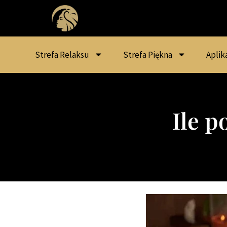
Strefa Relaksu
Strefa Piękna
Aplik
Ile p