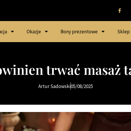
acja
Okazje
Bony prezentowe
Sklep
owinien trwać masaż t
Artur Sadowski
05/08/2025