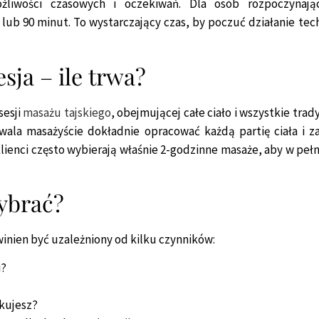
liwości czasowych i oczekiwań. Dla osób rozpoczynają
ub 90 minut. To wystarczający czas, by poczuć działanie tech
sja – ile trwa?
sesji
masażu tajskiego
, obejmującej całe ciało i wszystkie tr
zwala masażyście dokładnie opracować każdą partię ciała i
klienci często wybierają właśnie 2-godzinne masaże, aby w pe
wybrać?
inien być uzależniony od kilku czynników:
i?
kujesz?