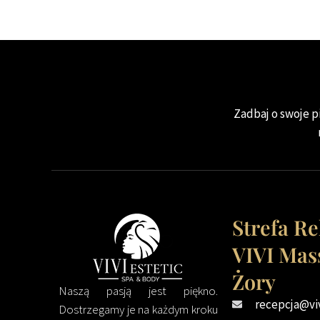
Zadbaj o swoje pi
Strefa R
VIVI Mas
Żory
Naszą pasją jest piękno.
recepcja@vi
Dostrzegamy je na każdym kroku