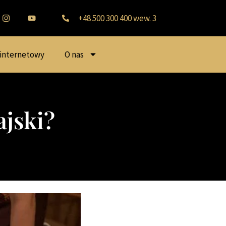
+48 500 300 400 wew. 3
 internetowy
O nas
ajski?