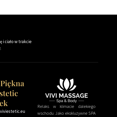
 i ciało w trakcie
.
 Piękna
stetic
ek
Relaks w klimacie dalekiego
iviestetic.eu
wschodu. Jako ekskluzywne SPA