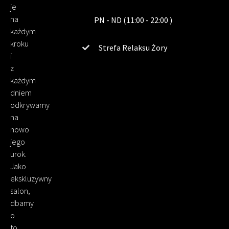
je
na
PN - ND (11:00 - 22:00 )
każdym
kroku
Strefa Relaksu Żory
i
z
każdym
dniem
odkrywamy
na
nowo
jego
urok.
Jako
ekskluzywny
salon,
dbamy
o
to,