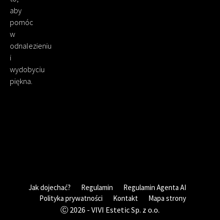
aby
pomóc
w
odnalezieniu
i
wydobyciu
piękna.
Jak dojechać?
Regulamin
Regulamin Agenta AI
Polityka prywatności
Kontakt
Mapa strony
Ⓒ 2026 - VIVI Estetic Sp. z o.o.