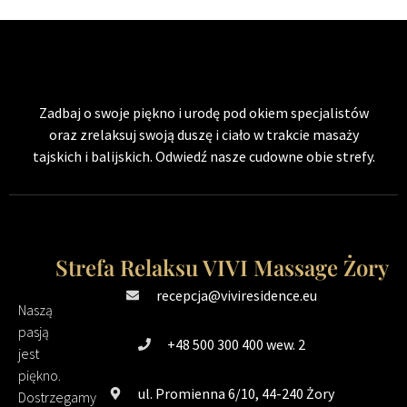
Zadbaj o swoje piękno i urodę pod okiem specjalistów
oraz zrelaksuj swoją duszę i ciało w trakcie masaży
tajskich i balijskich. Odwiedź nasze cudowne obie strefy.
Strefa Relaksu VIVI Massage Żory
recepcja@viviresidence.eu
Naszą
pasją
+48 500 300 400 wew. 2
jest
piękno.
ul. Promienna 6/10, 44-240 Żory
Dostrzegamy