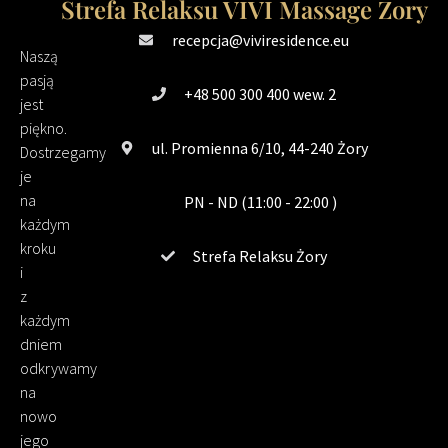
Strefa Relaksu VIVI Massage Żory
recepcja@viviresidence.eu
Naszą
pasją
+48 500 300 400 wew. 2
jest
piękno.
ul. Promienna 6/10, 44-240 Żory
Dostrzegamy
je
na
PN - ND (11:00 - 22:00 )
każdym
kroku
Strefa Relaksu Żory
i
z
każdym
dniem
odkrywamy
na
nowo
jego