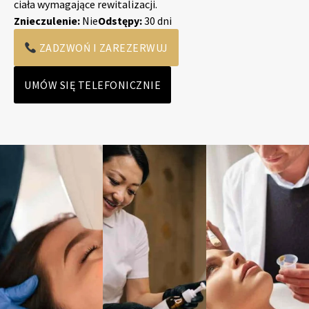
ciała wymagające rewitalizacji.
Znieczulenie:
Nie
Odstępy:
30 dni
ZADZWOŃ I ZAREZERWUJ
UMÓW SIĘ TELEFONICZNIE