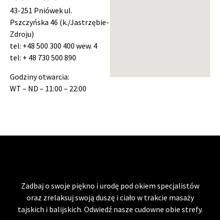
43-251 Pniówek ul.
Pszczyńska 46 (k./Jastrzębie-
Zdroju)
tel: +48 500 300 400 wew. 4
tel: + 48 730 500 890
Godziny otwarcia:
WT – ND – 11:00 – 22:00
Zadbaj o swoje piękno i urodę pod okiem specjalistów
oraz zrelaksuj swoją duszę i ciało w trakcie masaży
tajskich i balijskich. Odwiedź nasze cudowne obie strefy.