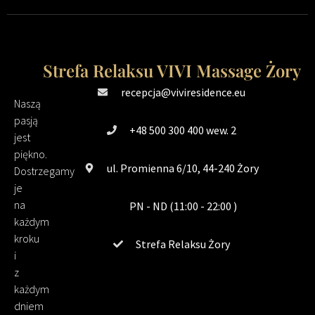
Strefa Relaksu VIVI Massage Żory
recepcja@viviresidence.eu
Naszą
pasją
+48 500 300 400 wew. 2
jest
piękno.
ul. Promienna 6/10, 44-240 Żory
Dostrzegamy
je
na
PN - ND (11:00 - 22:00 )
każdym
kroku
Strefa Relaksu Żory
i
z
każdym
dniem