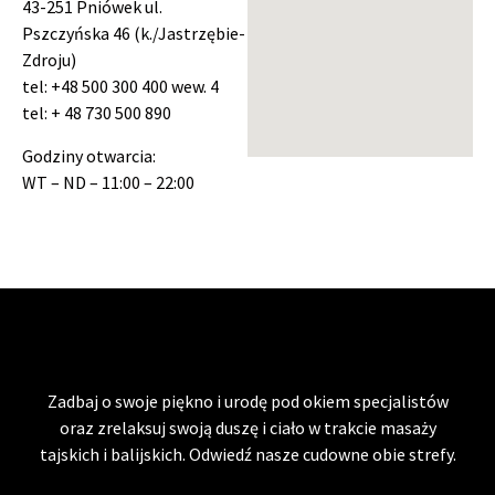
43-251 Pniówek ul.
Pszczyńska 46 (k./Jastrzębie-
Zdroju)
tel: +48 500 300 400 wew. 4
tel: + 48 730 500 890
Godziny otwarcia:
WT – ND – 11:00 – 22:00
Zadbaj o swoje piękno i urodę pod okiem specjalistów
oraz zrelaksuj swoją duszę i ciało w trakcie masaży
tajskich i balijskich. Odwiedź nasze cudowne obie strefy.