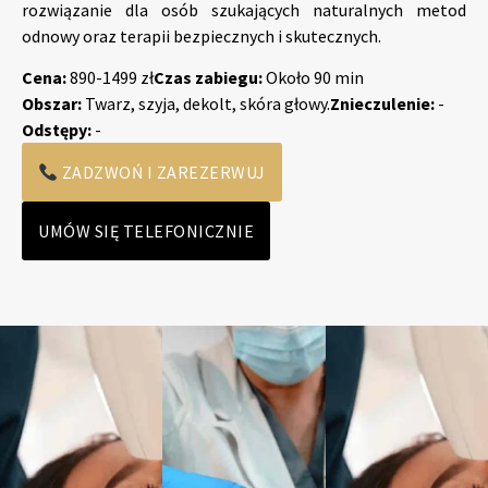
rozwiązanie dla osób szukających naturalnych metod
odnowy oraz terapii bezpiecznych i skutecznych.
Cena:
890-1499 zł
Czas zabiegu:
Około 90 min
Obszar:
Twarz, szyja, dekolt, skóra głowy.
Znieczulenie:
-
Odstępy:
-
ZADZWOŃ I ZAREZERWUJ
UMÓW SIĘ TELEFONICZNIE