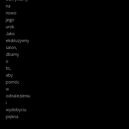
na
nowo
jego
urok.
Jako
ekskluzywny
salon,
dbamy
o
to,
aby
pomóc
w
odnalezieniu
i
wydobyciu
piękna.