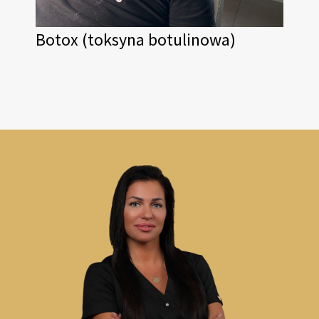
Botox (toksyna botulinowa)
Ko