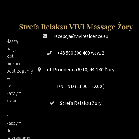
Strefa Relaksu VIVI Massage Żory
recepcja@viviresidence.eu
Naszą
pasją
+48 500 300 400 wew. 2
jest
piękno.
ul. Promienna 6/10, 44-240 Żory
Dostrzegamy
je
na
PN - ND (11:00 - 22:00 )
każdym
kroku
Strefa Relaksu Żory
i
z
każdym
dniem
odkrywamy