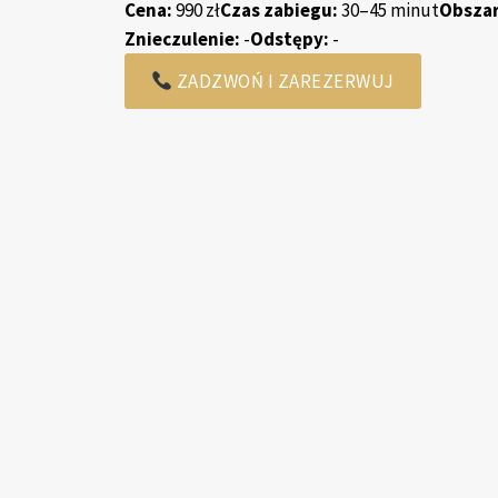
Cena:
990 zł
Czas zabiegu:
30–45 minut
Obsza
Znieczulenie:
-
Odstępy:
-
ZADZWOŃ I ZAREZERWUJ