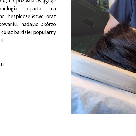
órę, co pozwala osiągnąć
hnologia oparta na
ne bezpieczeństwo oraz
sowaniu, nadając skórze
 coraz bardziej popularny
i.
lt.