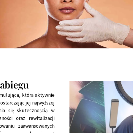
zabiegu
mulująca, która aktywnie
starczając jej najwyższej
nia się skutecznością w
ności oraz rewitalizacji
sowaniu zaawansowanych