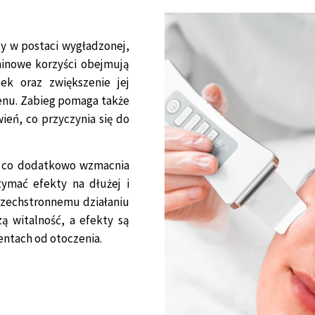
y w postaci wygładzonej,
rminowe korzyści obejmują
ek oraz zwiększenie jej
genu. Zabieg pomaga także
ień, co przyczynia się do
, co dodatkowo wzmacnia
zymać efekty na dłużej i
wszechstronnemu działaniu
ą witalność, a efekty są
entach od otoczenia.