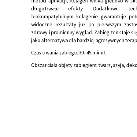
metod aplikacji, kolagen wnika głęboko w sk
długotrwałe efekty. Dodatkowo tec
biokompatybilnym kolagenie gwarantuje peł
widoczne rezultaty już po pierwszym zasto
zdrowy i promienny wygląd. Zabieg ten staje się
jako alternatywa dla bardziej agresywnych terapi
Czas trwania zabiegu: 30–45 minut.
Obszar ciała objęty zabiegiem: twarz, szyja, deko