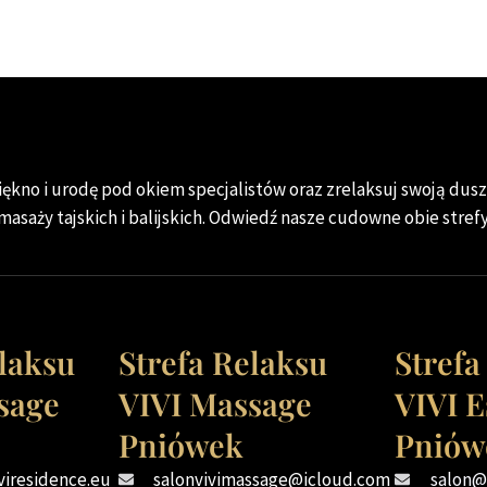
ękno i urodę pod okiem specjalistów oraz zrelaksuj swoją duszę
masaży tajskich i balijskich. Odwiedź nasze cudowne obie strefy
elaksu
Strefa Relaksu
Strefa
sage
VIVI Massage
VIVI E
Pniówek
Pniów
viresidence.eu
salonvivimassage@icloud.com
salon@v