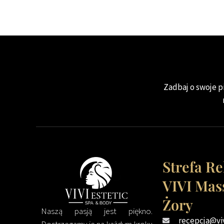
Zadbaj o swoje pi
Strefa R
VIVI Mas
Żory
Naszą pasją jest piękno.
recepcja@vi
Dostrzegamy je na każdym kroku