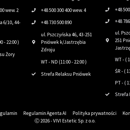
+48 500
400 wew. 2
+48 500 300 400 wew. 4
+48 786
a 6/10, 44-
+48 730 500 890
ul. Psz
ul. Pszczyńska 46, 43-251
251 Pn
0 - 22:00 )
Pniówek k/Jastrzębia
Jastrz
Zdroju
su Żory
WT - ( 1
WT - ND (11:00 - 22:00 )
ŚR - ( 1
Strefa Relaksu Pniówek
PT - ( 1
Strefa
gulamin
Regulamin Agenta AI
Polityka prywatności
Kon
Ⓒ 2026 - VIVI Estetic Sp. z o.o.