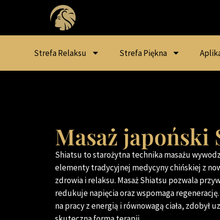
Strefa Relaksu
Strefa Piękna
Aplik
Masaż japoński 
Shiatsu to starożytna technika masażu wywodzą
elementy tradycyjnej medycyny chińskiej z n
zdrowia i relaksu. Masaż Shiatsu pozwala przy
redukuje napięcia oraz wspomaga regenerację.
na pracy z energią i równowagą ciała, zdobył u
skuteczna forma terapii.