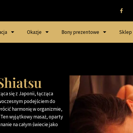
acja
Okazje
Bony prezentowe
Sklep
Shiatsu
ca się z Japonii, łącząca
owoczesnym podejściem do
wrócić harmonię w organizmie,
 Ten wyjątkowy masaż, oparty
znanie na całym świecie jako