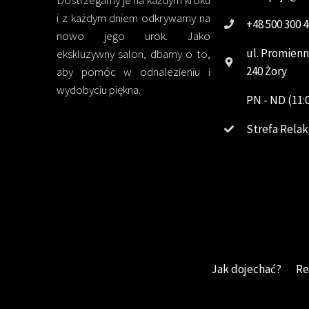
i z każdym dniem odkrywamy na
+48 500 300 
nowo jego urok. Jako
ul. Promienn
ekskluzywny salon, dbamy o to,
240 Żory
aby pomóc w odnalezieniu i
wydobyciu piękna.
PN - ND (11:0
Strefa Relak
Jak dojechać?
Re