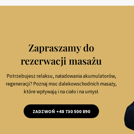
Zapraszamy do
rezerwacji masażu
Potrzebujesz relaksu, naładowania akumulatorów,
regeneracji? Poznaj moc dalekowschodnich masaży,
które wpływają i na ciało i na umysł.
ZADZWOŃ +48 730 500 890