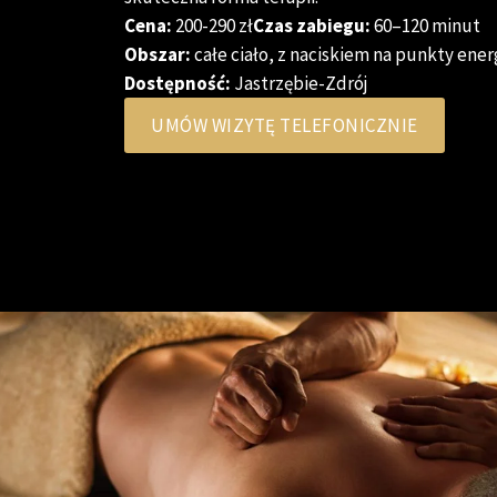
Cena:
200-290 zł
Czas zabiegu:
60–120 minut
Obszar:
całe ciało, z naciskiem na punkty ene
Dostępność:
Jastrzębie-Zdrój
UMÓW WIZYTĘ TELEFONICZNIE