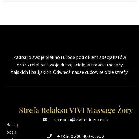
Zadbaj o swoje piękno i urodę pod okiem specjalistów
oraz zrelaksuj swoją duszę i ciało w trakcie masaży
tajskich i balijskich. Odwiedź nasze cudowne obie strefy.
Strefa Relaksu VIVI Massage Żory
recepcja@viviresidence.eu
Naszą
pasją
+48 500 300 400 wew. 2