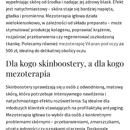
wypełniając skórę od środka i nadając jej zdrowy blask. Efekt
jest natychmiastowy – skóra staje się bardziej napięta,
gładka i promienna. Mezoterapia igłowa działa
wielokierunkowo, w zależności od składu preparatu – może
stymulować produkcję kolagenu, poprawiać krążenie,
rozjaśniać przebarwienia czy regenerować uszkodzoną
tkankę. Polecamy również
mezoterapię Vitaran pod oczy
za
500 zł, idealną do delikatnej okolicy oczu.
Dla kogo skinboostery, a dla kogo
mezoterapia
Skinboostery sprawdzają się u osób z odwodnioną, matową
skórą, która potrzebuje intensywnego nawilżenia i
natychmiastego efektu rozświetlenia. Są idealne dla
młodszych klientek stawiających na profilaktykę antyaging.
Mezoterapia igłowa to wybór dla osób z konkretnymi
problemami skórnymi – przebarwieniami, zmarszczkami,
utratą jędrności czy oznakami starzenia. Doskonale