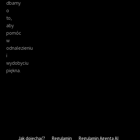
dbamy
o
to,
aby
pomóc
w
odnalezieniu
i
wydobyciu
piękna.
Jak dojechać?
Regulamin
Regulamin Agenta AI