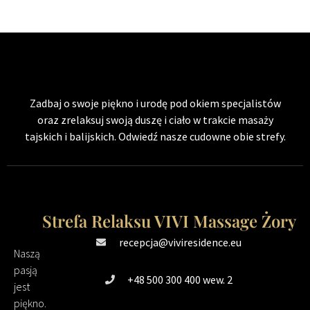
Zadbaj o swoje piękno i urodę pod okiem specjalistów
oraz zrelaksuj swoją duszę i ciało w trakcie masaży
tajskich i balijskich. Odwiedź nasze cudowne obie strefy.
Strefa Relaksu VIVI Massage Żory
recepcja@viviresidence.eu
Naszą
pasją
+48 500 300 400 wew. 2
jest
piękno.