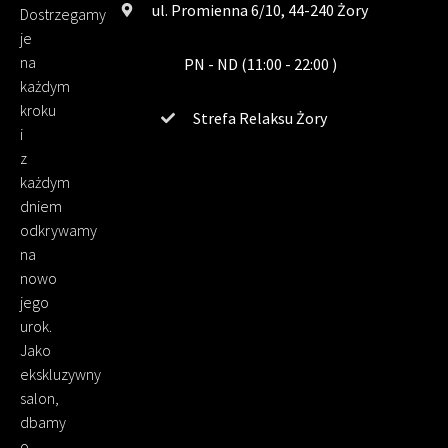
ul. Promienna 6/10, 44-240 Żory
Dostrzegamy
je
na
PN - ND (11:00 - 22:00 )
każdym
kroku
Strefa Relaksu Żory
i
z
każdym
dniem
odkrywamy
na
nowo
jego
urok.
Jako
ekskluzywny
salon,
dbamy
o