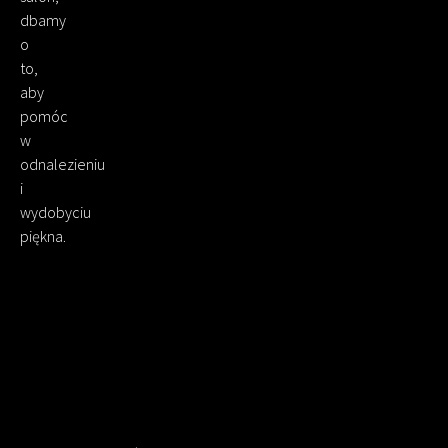
dbamy
o
to,
aby
pomóc
w
odnalezieniu
i
wydobyciu
piękna.