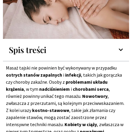
Spis treści
Masaż tajski nie powinien być wykonywany w przypadku
ostrych stanów zapalnych
i
infekcji
, takich jak gorączka
czy choroby zakaźne. Osoby z
problemami układu
krążenia
, w tym
nadciśnieniem
i
chorobami serca
,
również powinny unikać tego masażu.
Nowotwory
,
zwłaszcza z przerzutami, są kolejnym przeciwwskazaniem.
Z kolei urazy
kostno-stawowe
, takie jak złamania czy
zapalenie stawów, mogą zostać zaostrzone przez
intensywne techniki masażu.
Kobiety w ciąży
, zwłaszcza w
pierwszym trymestrze, oraz osoby z
poważnymi