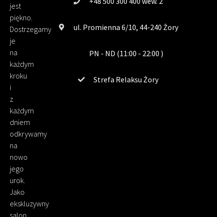
+48 500 300 400 wew. 2
jest
piękno.
ul. Promienna 6/10, 44-240 Żory
Dostrzegamy
je
na
PN - ND (11:00 - 22:00 )
każdym
kroku
Strefa Relaksu Żory
i
z
każdym
dniem
odkrywamy
na
nowo
jego
urok.
Jako
ekskluzywny
salon,