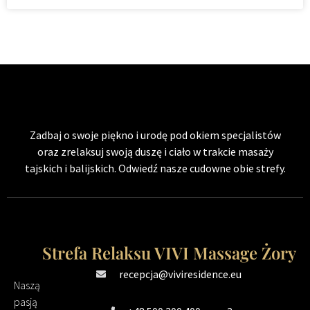
Zadbaj o swoje piękno i urodę pod okiem specjalistów
oraz zrelaksuj swoją duszę i ciało w trakcie masaży
tajskich i balijskich. Odwiedź nasze cudowne obie strefy.
Strefa Relaksu VIVI Massage Żory
recepcja@viviresidence.eu
Naszą
pasją